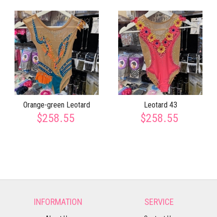
Orange-green Leotard
Leotard 43
$258.55
$258.55
INFORMATION
SERVICE