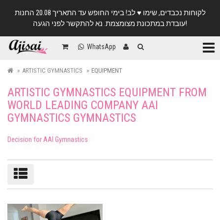
לקוחות נכבדים, שימו ♥️ לב! בימי החופש עד התאריך 20.08 החנות
עובדת במתכונת מצומצמת. נא להתקשר לפני הגעה!
Categ
WhatsApp
ARTISTIC GYMNASTICS
EQUIPMENT
ARTISTIC GYMNASTICS EQUIPMENT FROM
WORLD LEADING COMPANY AAI
GYMNASTICS GYMNASTICS
Decision for AAI Gymnastics
Sort/filter